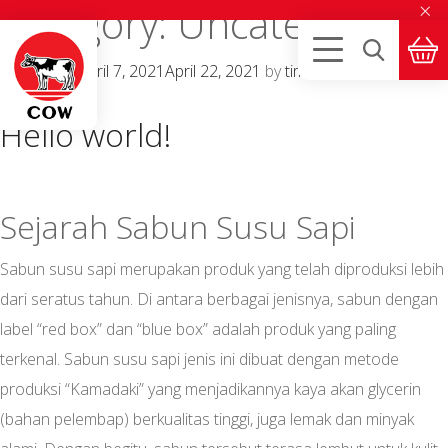
×
Category:
Uncategorized
Posted on
April 7, 2021
April 22, 2021
by
timedoor
—
1
Comment
Hello world!
Sejarah Sabun Susu Sapi
Sabun susu sapi merupakan produk yang telah diproduksi lebih
dari seratus tahun. Di antara berbagai jenisnya, sabun dengan
label “red box” dan “blue box” adalah produk yang paling
terkenal. Sabun susu sapi jenis ini dibuat dengan metode
produksi “Kamadaki” yang menjadikannya kaya akan glycerin
(bahan pelembap) berkualitas tinggi, juga lemak dan minyak