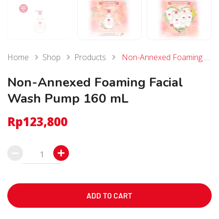
Home
Shop
Products
Non-Annexed Foaming Facial Wash Pump 160 mL
Non-Annexed Foaming Facial
Wash Pump 160 mL
Rp
123,800
Non-
Annexed
Foaming
Facial
ADD TO CART
Wash